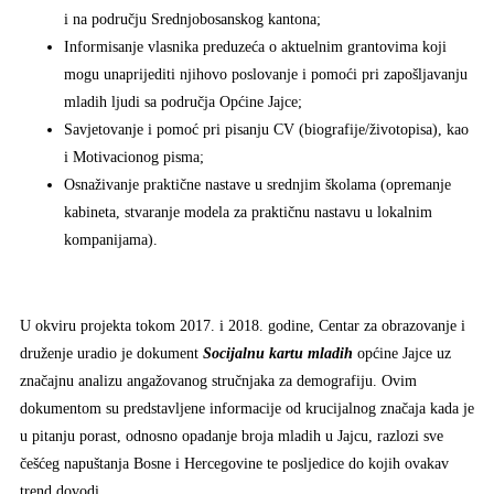
i na području Srednjobosanskog kantona;
Informisanje vlasnika preduzeća o aktuelnim grantovima koji
mogu unaprijediti njihovo poslovanje i pomoći pri zapošljavanju
mladih ljudi sa područja Općine Jajce;
Savjetovanje i pomoć pri pisanju CV (biografije/životopisa), kao
i Motivacionog pisma;
Osnaživanje praktične nastave u srednjim školama (opremanje
kabineta, stvaranje modela za praktičnu nastavu u lokalnim
kompanijama).
U okviru projekta tokom 2017. i 2018. godine, Centar za obrazovanje i
druženje uradio je dokument
Socijalnu kartu mladih
općine Jajce uz
značajnu analizu angažovanog stručnjaka za demografiju. Ovim
dokumentom su predstavljene informacije od krucijalnog značaja kada je
u pitanju porast, odnosno opadanje broja mladih u Jajcu, razlozi sve
češćeg napuštanja Bosne i Hercegovine te posljedice do kojih ovakav
trend dovodi.