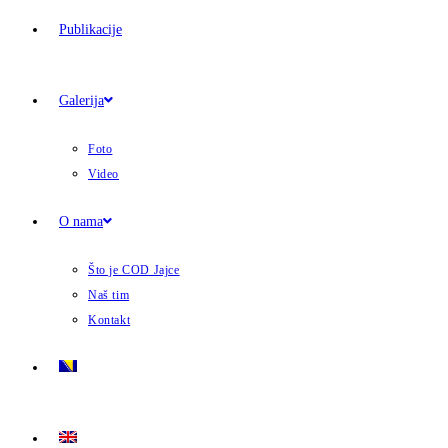
Publikacije
Galerija
Foto
Video
O nama
Što je COD Jajce
Naš tim
Kontakt