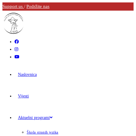
Support us
/
Podržite nas
Naslovnica
Vijesti
Aktuelni programi
Škola stranih jezika