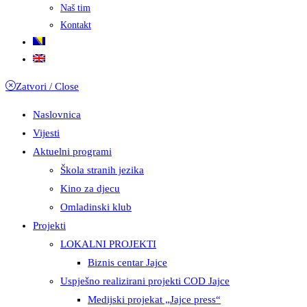
Naš tim
Kontakt
Zatvori / Close
Naslovnica
Vijesti
Aktuelni programi
Škola stranih jezika
Kino za djecu
Omladinski klub
Projekti
LOKALNI PROJEKTI
Biznis centar Jajce
Uspješno realizirani projekti COD Jajce
Medijski projekat „Jajce press“