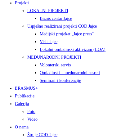
Projekti
LOKALNI PROJEKTI
Biznis centar Jajce
Uspješno realizirani projekti COD Jajce
Medijski projekat „Jajce press“
Visit Jajce
Lokalni omladinski aktivizam (LOA)
MEĐUNARODNI PROJEKTI
Volonterski servis
Omladinski – međunarodni susreti
Seminari i konferencije
ERASMUS+
Publikacije
Galerija
Foto
Video
O nama
Što je COD Jajce