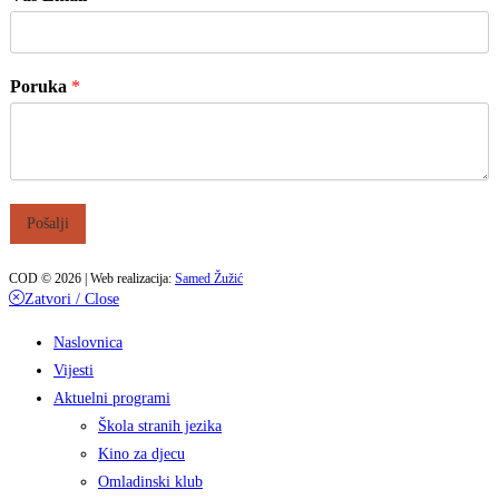
Poruka
*
Pošalji
COD © 2026 | Web realizacija:
Samed Žužić
Zatvori / Close
Naslovnica
Vijesti
Aktuelni programi
Škola stranih jezika
Kino za djecu
Omladinski klub