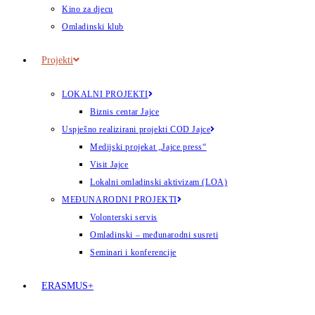
Kino za djecu
Omladinski klub
Projekti
LOKALNI PROJEKTI
Biznis centar Jajce
Uspješno realizirani projekti COD Jajce
Medijski projekat „Jajce press“
Visit Jajce
Lokalni omladinski aktivizam (LOA)
MEĐUNARODNI PROJEKTI
Volonterski servis
Omladinski – međunarodni susreti
Seminari i konferencije
ERASMUS+