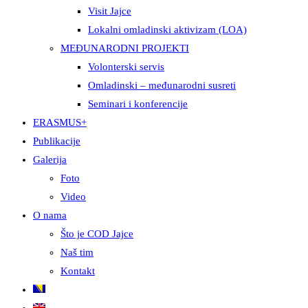
Visit Jajce
Lokalni omladinski aktivizam (LOA)
MEĐUNARODNI PROJEKTI
Volonterski servis
Omladinski – međunarodni susreti
Seminari i konferencije
ERASMUS+
Publikacije
Galerija
Foto
Video
O nama
Što je COD Jajce
Naš tim
Kontakt