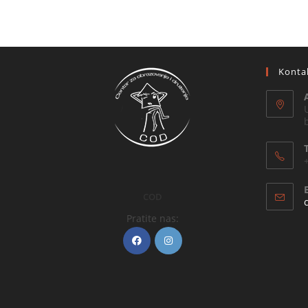
Konta
COD
Pratite nas: