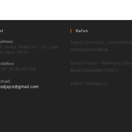
kt
Račun
Adrese:
Tekući žiro račun – UniCredit B
Ul. Kralja Tvrtka 5/1, | Sv. Luke
3383602241378698
bb, Jajce, 70101
Devizni račun – IBAN broj raču
Telefon:
+387 (0) 30 337 828
BA393383604841379017
Email:
SWIFT: UNCRBA 22
codjajce@gmail.com