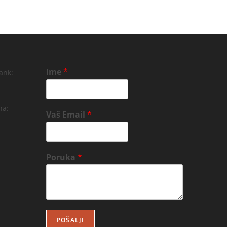
Ime
*
ank:
na:
Vaš Email
*
Poruka
*
POŠALJI