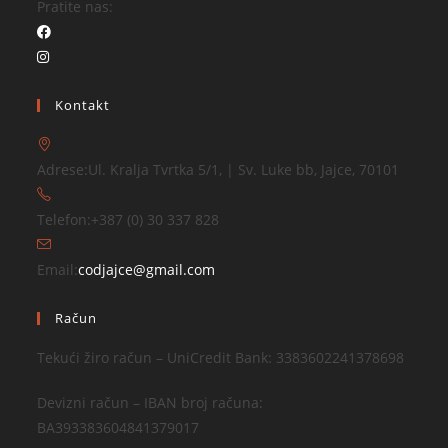
Pratite nas:
Kontakt
Adrese:
Ul. Kralja Tvrtka 5/1, | Sv. Luke bb, Jajce, 70101
Telefon:
+387 (0) 30 337 828
Email:
codjajce@gmail.com
Račun
Tekući žiro račun – UniCredit Bank: 3383602241378698
Devizni račun – IBAN broj računa:
BA393383604841379017