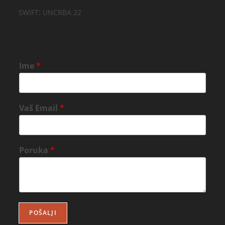
SWIFT: UNCRBA 22
Ime
*
Vaš Email
*
Poruka
*
POŠALJI